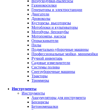
Воздуходувки-пылесосы
Газонокосилки
Генераторы и электростанции
Двигатели
Дровоколы
Кусторезы, высоторезы
Мотоблоки и культиваторы
Мотобуры, бензорубы
Мотопомпы, насосы
Опрыскиватели
Пилы
Подметально-уборочные машины
Профессиональные мойки, минимойки
Ручной инвентарь
Садовые измельчители
Системы полива
Снегоуборочные машины
Тракторы
Триммеры
Инструменты
Инструменты
Аккумуляторы для инструмента
Бензорезы
Бетономешалки