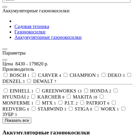
Аккумуляторные газонокосилки
Садовая техника
Газонокосилки
Аккумуляторные газонокосилки
Параметры
Цена
8430
-
179820
р.
Производитель
BOSCH
CARVER
CHAMPION
DEKO
1
4
1
3
DENZEL
DEWALT
3
7
EINHELL
GREENWORKS
HONDA
1
13
2
HYUNDAI
KARCHER
MAKITA
2
8
18
MONFERME
MTX
P.I.T.
PATRIOT
1
1
2
6
REDVERG
STARWIND
STIGA
WORX
6
3
8
1
ЗУБР
3
Показать все
Аккумуляторные газонокосилки