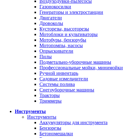
Воздуходувки-пылесосы
Газонокосилки
Генераторы и электростанции
Двигатели
Дровоколы
Кусторезы, высоторезы
Мотоблоки и культиваторы
Мотобуры, бензорубы
Мотопомпы, насосы
Опрыскиватели
Пилы
Подметально-уборочные машины
Профессиональные мойки, минимойки
Ручной инвентарь
Садовые измельчители
Системы полива
Снегоуборочные машины
Тракторы
Триммеры
Инструменты
Инструменты
Аккумуляторы для инструмента
Бензорезы
Бетономешалки