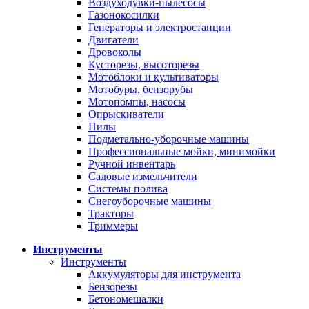
Воздуходувки-пылесосы
Газонокосилки
Генераторы и электростанции
Двигатели
Дровоколы
Кусторезы, высоторезы
Мотоблоки и культиваторы
Мотобуры, бензорубы
Мотопомпы, насосы
Опрыскиватели
Пилы
Подметально-уборочные машины
Профессиональные мойки, минимойки
Ручной инвентарь
Садовые измельчители
Системы полива
Снегоуборочные машины
Тракторы
Триммеры
Инструменты
Инструменты
Аккумуляторы для инструмента
Бензорезы
Бетономешалки