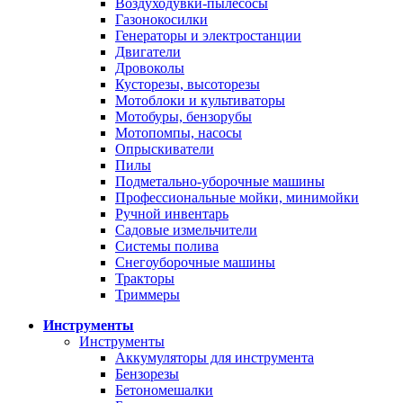
Воздуходувки-пылесосы
Газонокосилки
Генераторы и электростанции
Двигатели
Дровоколы
Кусторезы, высоторезы
Мотоблоки и культиваторы
Мотобуры, бензорубы
Мотопомпы, насосы
Опрыскиватели
Пилы
Подметально-уборочные машины
Профессиональные мойки, минимойки
Ручной инвентарь
Садовые измельчители
Системы полива
Снегоуборочные машины
Тракторы
Триммеры
Инструменты
Инструменты
Аккумуляторы для инструмента
Бензорезы
Бетономешалки