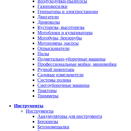
Воздуходувки-пылесосы
Газонокосилки
Генераторы и электростанции
Двигатели
Дровоколы
Кусторезы, высоторезы
Мотоблоки и культиваторы
Мотобуры, бензорубы
Мотопомпы, насосы
Опрыскиватели
Пилы
Подметально-уборочные машины
Профессиональные мойки, минимойки
Ручной инвентарь
Садовые измельчители
Системы полива
Снегоуборочные машины
Тракторы
Триммеры
Инструменты
Инструменты
Аккумуляторы для инструмента
Бензорезы
Бетономешалки