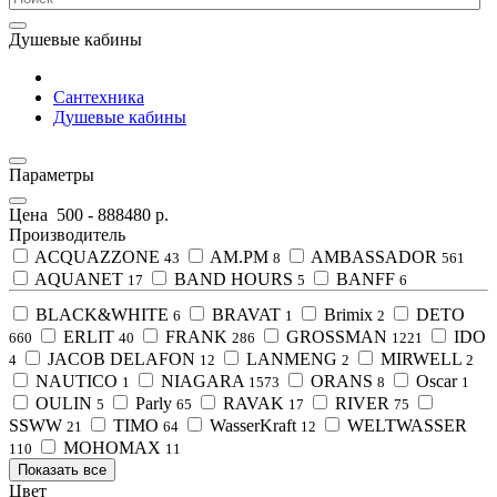
Душевые кабины
Сантехника
Душевые кабины
Параметры
Цена
500
-
888480
р.
Производитель
ACQUAZZONE
AM.PM
AMBASSADOR
43
8
561
AQUANET
BAND HOURS
BANFF
17
5
6
BLACK&WHITE
BRAVAT
Brimix
DETO
6
1
2
ERLIT
FRANK
GROSSMAN
IDO
660
40
286
1221
JACOB DELAFON
LANMENG
MIRWELL
4
12
2
2
NAUTICO
NIAGARA
ORANS
Oscar
1
1573
8
1
OULIN
Parly
RAVAK
RIVER
5
65
17
75
SSWW
TIMO
WasserKraft
WELTWASSER
21
64
12
МОНОМАХ
110
11
Показать все
Цвет