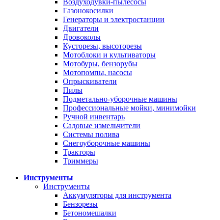
Воздуходувки-пылесосы
Газонокосилки
Генераторы и электростанции
Двигатели
Дровоколы
Кусторезы, высоторезы
Мотоблоки и культиваторы
Мотобуры, бензорубы
Мотопомпы, насосы
Опрыскиватели
Пилы
Подметально-уборочные машины
Профессиональные мойки, минимойки
Ручной инвентарь
Садовые измельчители
Системы полива
Снегоуборочные машины
Тракторы
Триммеры
Инструменты
Инструменты
Аккумуляторы для инструмента
Бензорезы
Бетономешалки