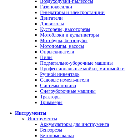
Воздуходувки-пылесосы
Газонокосилки
Генераторы и электростанции
Двигатели
Дровоколы
Кусторезы, высоторезы
Мотоблоки и культиваторы
Мотобуры, бензорубы
Мотопомпы, насосы
Опрыскиватели
Пилы
Подметально-уборочные машины
Профессиональные мойки, минимойки
Ручной инвентарь
Садовые измельчители
Системы полива
Снегоуборочные машины
Тракторы
Триммеры
Инструменты
Инструменты
Аккумуляторы для инструмента
Бензорезы
Бетономешалки