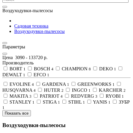
Воздуходувки-пылесосы
Садовая техника
Воздуходувки-пылесосы
Параметры
Цена
3090
-
133720
р.
Производитель
BORT
BOSCH
CHAMPION
DEKO
1
4
8
1
DEWALT
EFCO
1
1
EVOLINE
GARDENA
GREENWORKS
4
1
1
HUSQVARNA
HUTER
INGCO
KARCHER
4
2
1
2
MAKITA
PATRIOT
REDVERG
RYOBI
3
4
3
1
STANLEY
STIGA
STIHL
YANIS
ЗУБР
1
1
1
1
1
Показать все
Воздуходувки-пылесосы