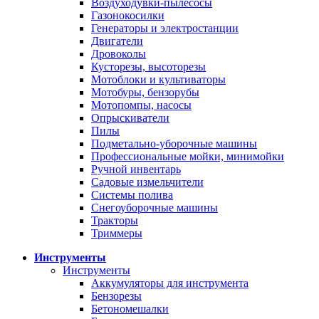
Воздуходувки-пылесосы
Газонокосилки
Генераторы и электростанции
Двигатели
Дровоколы
Кусторезы, высоторезы
Мотоблоки и культиваторы
Мотобуры, бензорубы
Мотопомпы, насосы
Опрыскиватели
Пилы
Подметально-уборочные машины
Профессиональные мойки, минимойки
Ручной инвентарь
Садовые измельчители
Системы полива
Снегоуборочные машины
Тракторы
Триммеры
Инструменты
Инструменты
Аккумуляторы для инструмента
Бензорезы
Бетономешалки