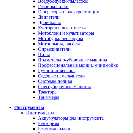
Воздуходувки-пылесосы
Газонокосилки
Генераторы и электростанции
Двигатели
Дровоколы
Кусторезы, высоторезы
Мотоблоки и культиваторы
Мотобуры, бензорубы
Мотопомпы, насосы
Опрыскиватели
Пилы
Подметально-уборочные машины
Профессиональные мойки, минимойки
Ручной инвентарь
Садовые измельчители
Системы полива
Снегоуборочные машины
Тракторы
Триммеры
Инструменты
Инструменты
Аккумуляторы для инструмента
Бензорезы
Бетономешалки