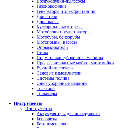
Воздуходувки-пылесосы
Газонокосилки
Генераторы и электростанции
Двигатели
Дровоколы
Кусторезы, высоторезы
Мотоблоки и культиваторы
Мотобуры, бензорубы
Мотопомпы, насосы
Опрыскиватели
Пилы
Подметально-уборочные машины
Профессиональные мойки, минимойки
Ручной инвентарь
Садовые измельчители
Системы полива
Снегоуборочные машины
Тракторы
Триммеры
Инструменты
Инструменты
Аккумуляторы для инструмента
Бензорезы
Бетономешалки