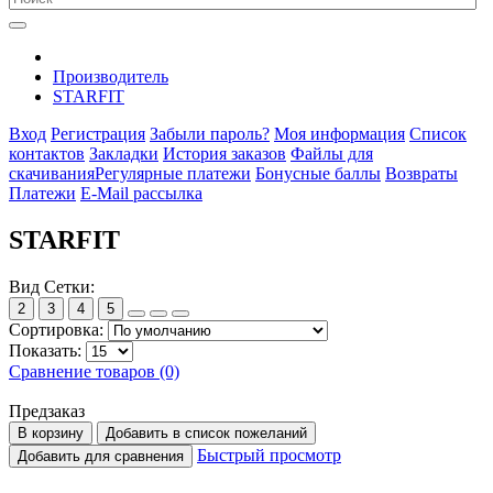
Производитель
STARFIT
Вход
Регистрация
Забыли пароль?
Моя информация
Список
контактов
Закладки
История заказов
Файлы для
скачивания
Регулярные платежи
Бонусные баллы
Возвраты
Платежи
E-Mail рассылка
STARFIT
Вид Сетки:
2
3
4
5
Сортировка:
Показать:
Сравнение товаров (0)
Предзаказ
В корзину
Добавить в список пожеланий
Быстрый просмотр
Добавить для сравнения