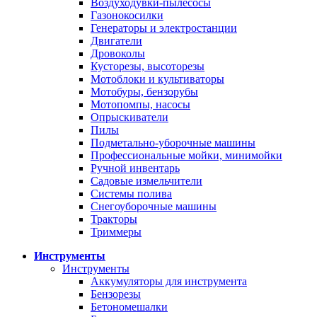
Воздуходувки-пылесосы
Газонокосилки
Генераторы и электростанции
Двигатели
Дровоколы
Кусторезы, высоторезы
Мотоблоки и культиваторы
Мотобуры, бензорубы
Мотопомпы, насосы
Опрыскиватели
Пилы
Подметально-уборочные машины
Профессиональные мойки, минимойки
Ручной инвентарь
Садовые измельчители
Системы полива
Снегоуборочные машины
Тракторы
Триммеры
Инструменты
Инструменты
Аккумуляторы для инструмента
Бензорезы
Бетономешалки