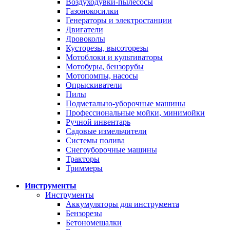
Воздуходувки-пылесосы
Газонокосилки
Генераторы и электростанции
Двигатели
Дровоколы
Кусторезы, высоторезы
Мотоблоки и культиваторы
Мотобуры, бензорубы
Мотопомпы, насосы
Опрыскиватели
Пилы
Подметально-уборочные машины
Профессиональные мойки, минимойки
Ручной инвентарь
Садовые измельчители
Системы полива
Снегоуборочные машины
Тракторы
Триммеры
Инструменты
Инструменты
Аккумуляторы для инструмента
Бензорезы
Бетономешалки