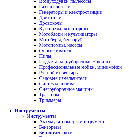
Воздуходувки-пылесосы
Газонокосилки
Генераторы и электростанции
Двигатели
Дровоколы
Кусторезы, высоторезы
Мотоблоки и культиваторы
Мотобуры, бензорубы
Мотопомпы, насосы
Опрыскиватели
Пилы
Подметально-уборочные машины
Профессиональные мойки, минимойки
Ручной инвентарь
Садовые измельчители
Системы полива
Снегоуборочные машины
Тракторы
Триммеры
Инструменты
Инструменты
Аккумуляторы для инструмента
Бензорезы
Бетономешалки