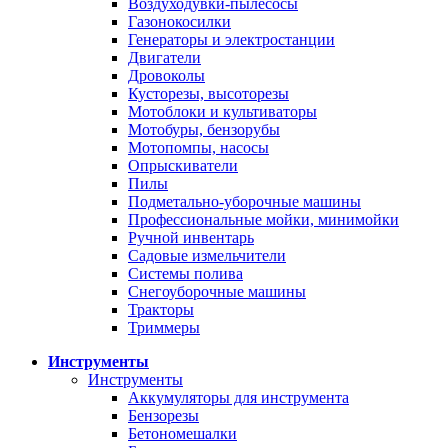
Воздуходувки-пылесосы
Газонокосилки
Генераторы и электростанции
Двигатели
Дровоколы
Кусторезы, высоторезы
Мотоблоки и культиваторы
Мотобуры, бензорубы
Мотопомпы, насосы
Опрыскиватели
Пилы
Подметально-уборочные машины
Профессиональные мойки, минимойки
Ручной инвентарь
Садовые измельчители
Системы полива
Снегоуборочные машины
Тракторы
Триммеры
Инструменты
Инструменты
Аккумуляторы для инструмента
Бензорезы
Бетономешалки