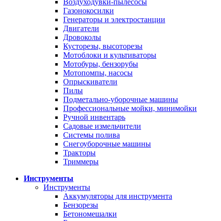
Воздуходувки-пылесосы
Газонокосилки
Генераторы и электростанции
Двигатели
Дровоколы
Кусторезы, высоторезы
Мотоблоки и культиваторы
Мотобуры, бензорубы
Мотопомпы, насосы
Опрыскиватели
Пилы
Подметально-уборочные машины
Профессиональные мойки, минимойки
Ручной инвентарь
Садовые измельчители
Системы полива
Снегоуборочные машины
Тракторы
Триммеры
Инструменты
Инструменты
Аккумуляторы для инструмента
Бензорезы
Бетономешалки