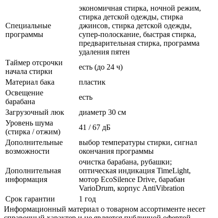
экономичная стирка, ночной режим,
стирка детской одежды, стирка
Специальные
джинсов, стирка детской одежды,
программы
супер-полоскание, быстрая стирка,
предварительная стирка, программа
удаления пятен
Таймер отсрочки
есть (до 24 ч)
начала стирки
Материал бака
пластик
Освещение
есть
барабана
Загрузочный люк
диаметр 30 см
Уровень шума
41 / 67 дБ
(стирка / отжим)
Дополнительные
выбор температуры стирки, сигнал
возможности
окончания программы
очистка барабана, рубашки;
Дополнительная
оптическая индикация TimeLight,
информация
мотор EcoSilence Drive, барабан
VarioDrum, корпус AntiVibration
Срок гарантии
1 год
Информационный материал о товарном ассортименте несет
справочный характер и не является публичной офертой.