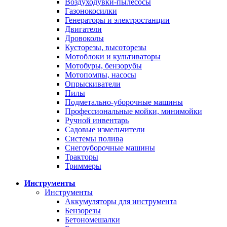
Воздуходувки-пылесосы
Газонокосилки
Генераторы и электростанции
Двигатели
Дровоколы
Кусторезы, высоторезы
Мотоблоки и культиваторы
Мотобуры, бензорубы
Мотопомпы, насосы
Опрыскиватели
Пилы
Подметально-уборочные машины
Профессиональные мойки, минимойки
Ручной инвентарь
Садовые измельчители
Системы полива
Снегоуборочные машины
Тракторы
Триммеры
Инструменты
Инструменты
Аккумуляторы для инструмента
Бензорезы
Бетономешалки