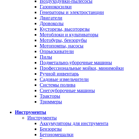
Воздуходувки-пылесосы
Газонокосилки
Генераторы и электростанции
Двигатели
Дровоколы
Кусторезы, высоторезы
Мотоблоки и культиваторы
Мотобуры, бензорубы
Мотопомпы, насосы
Опрыскиватели
Пилы
Подметально-уборочные машины
Профессиональные мойки, минимойки
Ручной инвентарь
Садовые измельчители
Системы полива
Снегоуборочные машины
Тракторы
Триммеры
Инструменты
Инструменты
Аккумуляторы для инструмента
Бензорезы
Бетономешалки