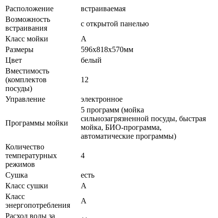
Расположение
встраиваемая
Возможность
с открытой панелью
встраивания
Класс мойки
A
Размеры
596x818x570мм
Цвет
белый
Вместимость
(комплектов
12
посуды)
Управление
электронное
5 программ (мойка
сильнозагрязненной посуды, быстрая
Программы мойки
мойка, БИО-программа,
автоматические программы)
Количество
температурных
4
режимов
Сушка
есть
Класс сушки
A
Класс
A
энергопотребления
Расход воды за