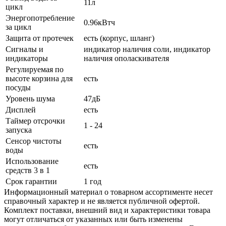
11л
цикл
Энергопотребление
0.96кВтч
за цикл
Защита от протечек
есть (корпус, шланг)
Сигналы и
индикатор наличия соли, индикатор
индикаторы
наличия ополаскивателя
Регулируемая по
высоте корзина для
есть
посуды
Уровень шума
47дБ
Дисплей
есть
Таймер отсрочки
1 - 24
запуска
Сенсор чистоты
есть
воды
Использование
есть
средств 3 в 1
Срок гарантии
1 год
Информационный материал о товарном ассортименте несет
справочный характер и не является публичной офертой.
Комплект поставки, внешний вид и характеристики товара
могут отличаться от указанных или быть изменены