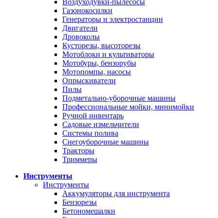
Воздуходувки-пылесосы
Газонокосилки
Генераторы и электростанции
Двигатели
Дровоколы
Кусторезы, высоторезы
Мотоблоки и культиваторы
Мотобуры, бензорубы
Мотопомпы, насосы
Опрыскиватели
Пилы
Подметально-уборочные машины
Профессиональные мойки, минимойки
Ручной инвентарь
Садовые измельчители
Системы полива
Снегоуборочные машины
Тракторы
Триммеры
Инструменты
Инструменты
Аккумуляторы для инструмента
Бензорезы
Бетономешалки