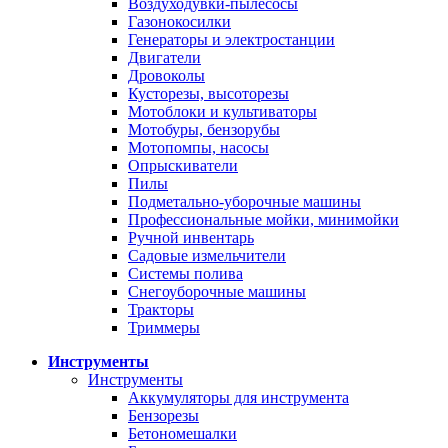
Воздуходувки-пылесосы
Газонокосилки
Генераторы и электростанции
Двигатели
Дровоколы
Кусторезы, высоторезы
Мотоблоки и культиваторы
Мотобуры, бензорубы
Мотопомпы, насосы
Опрыскиватели
Пилы
Подметально-уборочные машины
Профессиональные мойки, минимойки
Ручной инвентарь
Садовые измельчители
Системы полива
Снегоуборочные машины
Тракторы
Триммеры
Инструменты
Инструменты
Аккумуляторы для инструмента
Бензорезы
Бетономешалки