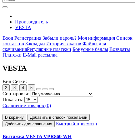
Производитель
VESTA
Вход
Регистрация
Забыли пароль?
Моя информация
Список
контактов
Закладки
История заказов
Файлы для
скачивания
Регулярные платежи
Бонусные баллы
Возвраты
Платежи
E-Mail рассылка
VESTA
Вид Сетки:
2
3
4
5
Сортировка:
Показать:
Сравнение товаров (0)
В корзину
Добавить в список пожеланий
Быстрый просмотр
Добавить для сравнения
Вытяжка VESTA VPR860 WH