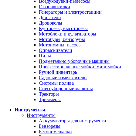
Воздуходувки-пылесосы
Газонокосилки
Генераторы и электростанции
Двигатели
Дровоколы
Кусторезы, высоторезы
Мотоблоки и культиваторы
Мотобуры, бензорубы
Мотопомпы, насосы
Опрыскиватели
Пилы
Подметально-уборочные машины
Профессиональные мойки, минимойки
Ручной инвентарь
Садовые измельчители
Системы полива
Снегоуборочные машины
Тракторы
Триммеры
Инструменты
Инструменты
Аккумуляторы для инструмента
Бензорезы
Бетономешалки