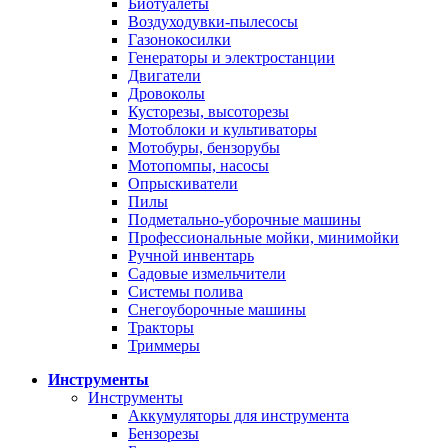
Биотуалеты
Воздуходувки-пылесосы
Газонокосилки
Генераторы и электростанции
Двигатели
Дровоколы
Кусторезы, высоторезы
Мотоблоки и культиваторы
Мотобуры, бензорубы
Мотопомпы, насосы
Опрыскиватели
Пилы
Подметально-уборочные машины
Профессиональные мойки, минимойки
Ручной инвентарь
Садовые измельчители
Системы полива
Снегоуборочные машины
Тракторы
Триммеры
Инструменты
Инструменты
Аккумуляторы для инструмента
Бензорезы