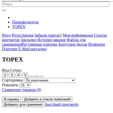
Производитель
TOPEX
Вход
Регистрация
Забыли пароль?
Моя информация
Список
контактов
Закладки
История заказов
Файлы для
скачивания
Регулярные платежи
Бонусные баллы
Возвраты
Платежи
E-Mail рассылка
TOPEX
Вид Сетки:
2
3
4
5
Сортировка:
Показать:
Сравнение товаров (0)
В корзину
Добавить в список пожеланий
Быстрый просмотр
Добавить для сравнения