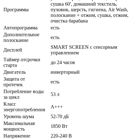
сушка 60', домашний текстиль,
Программы
пуховик, шерсть, гигиена, Air Wash,
полоскание + отжим, сушка, отжим,
очистка барабана
Автопрограмма
есть
Дополнительное
есть
полоскание
SMART SCREEN с сенсорным
Дисплей
управлением
Таймер отсрочки
до 24 часов
старта
Двигатель
инверторный
Защита от
есть
протечек
Потребление воды
53 л
за цикл
Класс
А+++
энергопотребления
Уровень шума
52-70 дБ
Максимальная
1850 Вт
мощность
Напряжение
220-240 В