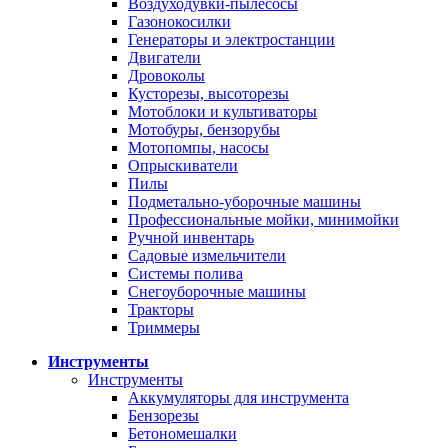
Воздуходувки-пылесосы
Газонокосилки
Генераторы и электростанции
Двигатели
Дровоколы
Кусторезы, высоторезы
Мотоблоки и культиваторы
Мотобуры, бензорубы
Мотопомпы, насосы
Опрыскиватели
Пилы
Подметально-уборочные машины
Профессиональные мойки, минимойки
Ручной инвентарь
Садовые измельчители
Системы полива
Снегоуборочные машины
Тракторы
Триммеры
Инструменты
Инструменты
Аккумуляторы для инструмента
Бензорезы
Бетономешалки