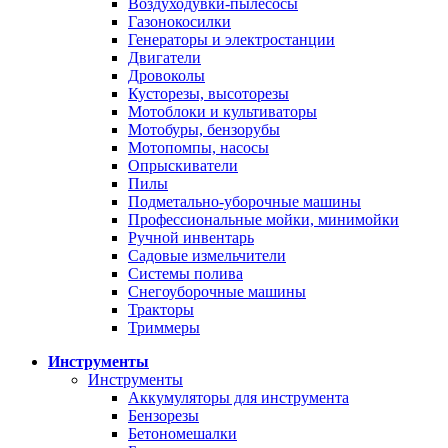
Воздуходувки-пылесосы
Газонокосилки
Генераторы и электростанции
Двигатели
Дровоколы
Кусторезы, высоторезы
Мотоблоки и культиваторы
Мотобуры, бензорубы
Мотопомпы, насосы
Опрыскиватели
Пилы
Подметально-уборочные машины
Профессиональные мойки, минимойки
Ручной инвентарь
Садовые измельчители
Системы полива
Снегоуборочные машины
Тракторы
Триммеры
Инструменты
Инструменты
Аккумуляторы для инструмента
Бензорезы
Бетономешалки