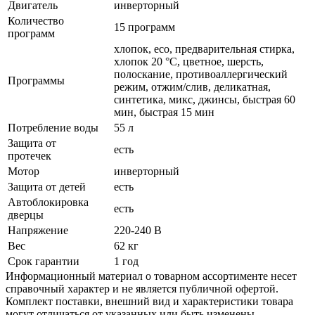
Двигатель
инверторный
Количество
15 программ
программ
хлопок, eco, предварительная стирка,
хлопок 20 °C, цветное, шерсть,
полоскание, противоаллергический
Программы
режим, отжим/слив, деликатная,
синтетика, микс, джинсы, быстрая 60
мин, быстрая 15 мин
Потребление воды
55 л
Защита от
есть
протечек
Мотор
инверторный
Защита от детей
есть
Автоблокировка
есть
дверцы
Напряжение
220-240 В
Вес
62 кг
Срок гарантии
1 год
Информационный материал о товарном ассортименте несет
справочный характер и не является публичной офертой.
Комплект поставки, внешний вид и характеристики товара
могут отличаться от указанных или быть изменены