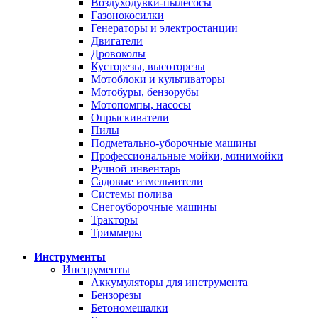
Воздуходувки-пылесосы
Газонокосилки
Генераторы и электростанции
Двигатели
Дровоколы
Кусторезы, высоторезы
Мотоблоки и культиваторы
Мотобуры, бензорубы
Мотопомпы, насосы
Опрыскиватели
Пилы
Подметально-уборочные машины
Профессиональные мойки, минимойки
Ручной инвентарь
Садовые измельчители
Системы полива
Снегоуборочные машины
Тракторы
Триммеры
Инструменты
Инструменты
Аккумуляторы для инструмента
Бензорезы
Бетономешалки