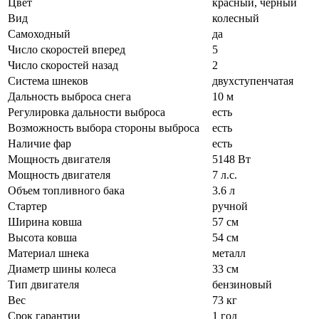
Цвет
красный, чёрный
Вид
колесный
Самоходный
да
Число скоростей вперед
5
Число скоростей назад
2
Система шнеков
двухступенчатая
Дальность выброса снега
10 м
Регулировка дальности выброса
есть
Возможность выбора стороны выброса
есть
Наличие фар
есть
Мощность двигателя
5148 Вт
Мощность двигателя
7 л.с.
Объем топливного бака
3.6 л
Стартер
ручной
Ширина ковша
57 см
Высота ковша
54 см
Материал шнека
металл
Диаметр шины колеса
33 см
Тип двигателя
бензиновый
Вес
73 кг
Срок гарантии
1 год