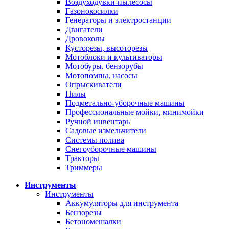
Воздуходувки-пылесосы
Газонокосилки
Генераторы и электростанции
Двигатели
Дровоколы
Кусторезы, высоторезы
Мотоблоки и культиваторы
Мотобуры, бензорубы
Мотопомпы, насосы
Опрыскиватели
Пилы
Подметально-уборочные машины
Профессиональные мойки, минимойки
Ручной инвентарь
Садовые измельчители
Системы полива
Снегоуборочные машины
Тракторы
Триммеры
Инструменты
Инструменты
Аккумуляторы для инструмента
Бензорезы
Бетономешалки