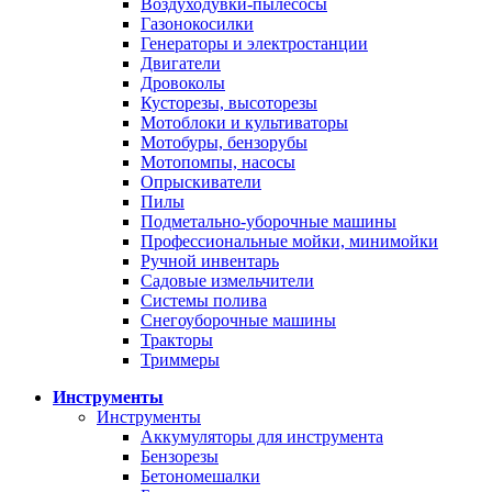
Воздуходувки-пылесосы
Газонокосилки
Генераторы и электростанции
Двигатели
Дровоколы
Кусторезы, высоторезы
Мотоблоки и культиваторы
Мотобуры, бензорубы
Мотопомпы, насосы
Опрыскиватели
Пилы
Подметально-уборочные машины
Профессиональные мойки, минимойки
Ручной инвентарь
Садовые измельчители
Системы полива
Снегоуборочные машины
Тракторы
Триммеры
Инструменты
Инструменты
Аккумуляторы для инструмента
Бензорезы
Бетономешалки