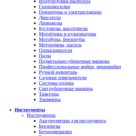
Воздуходувки-пылесосы
Газонокосилки
Генераторы и электростанции
Двигатели
Дровоколы
Кусторезы, высоторезы
Мотоблоки и культиваторы
Мотобуры, бензорубы
Мотопомпы, насосы
Опрыскиватели
Пилы
Подметально-уборочные машины
Профессиональные мойки, минимойки
Ручной инвентарь
Садовые измельчители
Системы полива
Снегоуборочные машины
Тракторы
Триммеры
Инструменты
Инструменты
Аккумуляторы для инструмента
Бензорезы
Бетономешалки