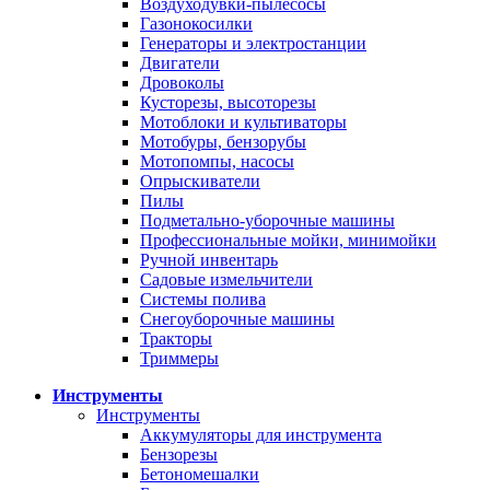
Воздуходувки-пылесосы
Газонокосилки
Генераторы и электростанции
Двигатели
Дровоколы
Кусторезы, высоторезы
Мотоблоки и культиваторы
Мотобуры, бензорубы
Мотопомпы, насосы
Опрыскиватели
Пилы
Подметально-уборочные машины
Профессиональные мойки, минимойки
Ручной инвентарь
Садовые измельчители
Системы полива
Снегоуборочные машины
Тракторы
Триммеры
Инструменты
Инструменты
Аккумуляторы для инструмента
Бензорезы
Бетономешалки