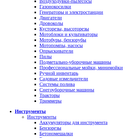
Воздуходувки-пылесосы
Газонокосилки
Генераторы и электростанции
Двигатели
Дровоколы
Кусторезы, высоторезы
Мотоблоки и культиваторы
Мотобуры, бензорубы
Мотопомпы, насосы
Опрыскиватели
Пилы
Подметально-уборочные машины
Профессиональные мойки, минимойки
Ручной инвентарь
Садовые измельчители
Системы полива
Снегоуборочные машины
Тракторы
Триммеры
Инструменты
Инструменты
Аккумуляторы для инструмента
Бензорезы
Бетономешалки