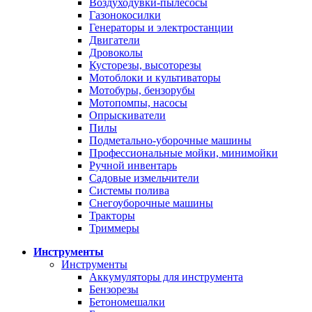
Воздуходувки-пылесосы
Газонокосилки
Генераторы и электростанции
Двигатели
Дровоколы
Кусторезы, высоторезы
Мотоблоки и культиваторы
Мотобуры, бензорубы
Мотопомпы, насосы
Опрыскиватели
Пилы
Подметально-уборочные машины
Профессиональные мойки, минимойки
Ручной инвентарь
Садовые измельчители
Системы полива
Снегоуборочные машины
Тракторы
Триммеры
Инструменты
Инструменты
Аккумуляторы для инструмента
Бензорезы
Бетономешалки