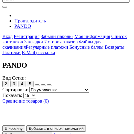
Производитель
PANDO
Вход
Регистрация
Забыли пароль?
Моя информация
Список
контактов
Закладки
История заказов
Файлы для
скачивания
Регулярные платежи
Бонусные баллы
Возвраты
Платежи
E-Mail рассылка
PANDO
Вид Сетки:
2
3
4
5
Сортировка:
Показать:
Сравнение товаров (0)
В корзину
Добавить в список пожеланий