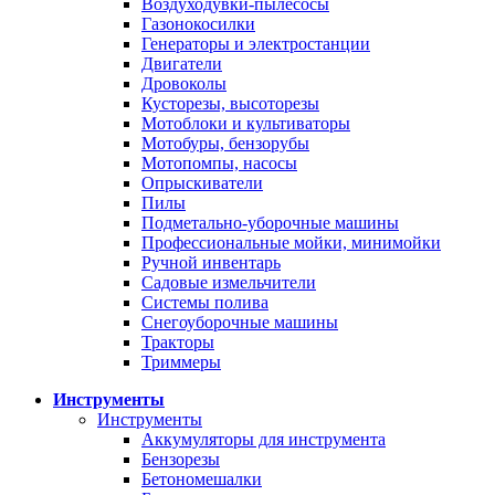
Воздуходувки-пылесосы
Газонокосилки
Генераторы и электростанции
Двигатели
Дровоколы
Кусторезы, высоторезы
Мотоблоки и культиваторы
Мотобуры, бензорубы
Мотопомпы, насосы
Опрыскиватели
Пилы
Подметально-уборочные машины
Профессиональные мойки, минимойки
Ручной инвентарь
Садовые измельчители
Системы полива
Снегоуборочные машины
Тракторы
Триммеры
Инструменты
Инструменты
Аккумуляторы для инструмента
Бензорезы
Бетономешалки