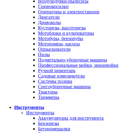
Воздуходувки-пылесосы
Газонокосилки
Генераторы и электростанции
Двигатели
Дровоколы
Кусторезы, высоторезы
Мотоблоки и культиваторы
Мотобуры, бензорубы
Мотопомпы, насосы
Опрыскиватели
Пилы
Подметально-уборочные машины
Профессиональные мойки, минимойки
Ручной инвентарь
Садовые измельчители
Системы полива
Снегоуборочные машины
Тракторы
Триммеры
Инструменты
Инструменты
Аккумуляторы для инструмента
Бензорезы
Бетономешалки