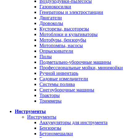
Воздуходувки-пылесосы
Газонокосилки
Генераторы и электростанции
Двигатели
Дровоколы
Кусторезы, высоторезы
Мотоблоки и культиваторы
Мотобуры, бензорубы
Мотопомпы, насосы
Опрыскиватели
Пилы
Подметально-уборочные машины
Профессиональные мойки, минимойки
Ручной инвентарь
Садовые измельчители
Системы полива
Снегоуборочные машины
Тракторы
Триммеры
Инструменты
Инструменты
Аккумуляторы для инструмента
Бензорезы
Бетономешалки