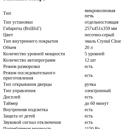
микроволновая
Тип
печь
Тип установки
отдельностоящая
Габариты (ВхШхГ)
257х451х359 мм
Цвет
песочно-серый
Тип внутреннего покрытия
эмаль Crystal Clear
Объем
20 л
Количество уровней мощности
5 уровней
Количество автопрограмм
12 шт
Режим разморозки
есть
Режим последовательного
есть
приготовления
Тип открывания дверцы
ручка
Тип управления
электронный
Дисплей
есть
Таймер
до 60 минут
Внутренняя подсветка
есть
Защита от детей
есть
Звуковой сигнал отключения
есть
Потребляемая мощность
1150 Вт