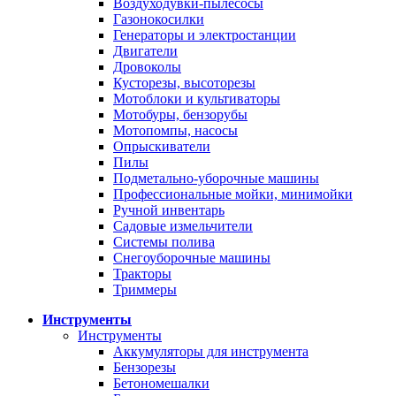
Воздуходувки-пылесосы
Газонокосилки
Генераторы и электростанции
Двигатели
Дровоколы
Кусторезы, высоторезы
Мотоблоки и культиваторы
Мотобуры, бензорубы
Мотопомпы, насосы
Опрыскиватели
Пилы
Подметально-уборочные машины
Профессиональные мойки, минимойки
Ручной инвентарь
Садовые измельчители
Системы полива
Снегоуборочные машины
Тракторы
Триммеры
Инструменты
Инструменты
Аккумуляторы для инструмента
Бензорезы
Бетономешалки