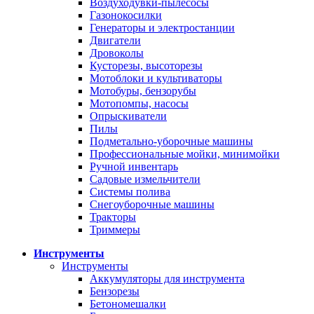
Воздуходувки-пылесосы
Газонокосилки
Генераторы и электростанции
Двигатели
Дровоколы
Кусторезы, высоторезы
Мотоблоки и культиваторы
Мотобуры, бензорубы
Мотопомпы, насосы
Опрыскиватели
Пилы
Подметально-уборочные машины
Профессиональные мойки, минимойки
Ручной инвентарь
Садовые измельчители
Системы полива
Снегоуборочные машины
Тракторы
Триммеры
Инструменты
Инструменты
Аккумуляторы для инструмента
Бензорезы
Бетономешалки