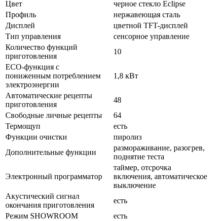
Цвет
черное стекло Eclipse
Профиль
нержавеющая сталь
Дисплей
цветной TFT-дисплей
Тип управления
сенсорное управление
Количество функций
10
приготовления
ECO-функция с
пониженным потреблением
1,8 кВт
электроэнергии
Автоматические рецепты
48
приготовления
Свободные личные рецепты
64
Термощуп
есть
Функции очистки
пиролиз
размораживание, разогрев,
Дополнительные функции
поднятие теста
таймер, отсрочка
Электронный программатор
включения, автоматическое
выключение
Акустический сигнал
есть
окончания приготовления
Режим SHOWROOM
есть