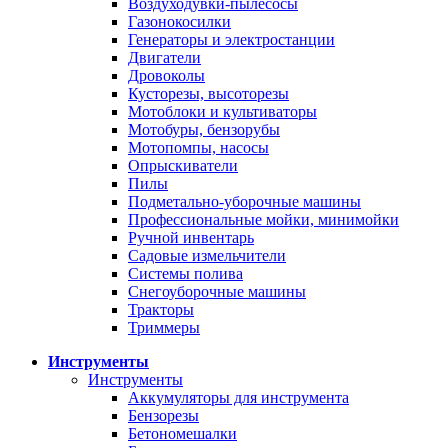
Воздуходувки-пылесосы
Газонокосилки
Генераторы и электростанции
Двигатели
Дровоколы
Кусторезы, высоторезы
Мотоблоки и культиваторы
Мотобуры, бензорубы
Мотопомпы, насосы
Опрыскиватели
Пилы
Подметально-уборочные машины
Профессиональные мойки, минимойки
Ручной инвентарь
Садовые измельчители
Системы полива
Снегоуборочные машины
Тракторы
Триммеры
Инструменты
Инструменты
Аккумуляторы для инструмента
Бензорезы
Бетономешалки