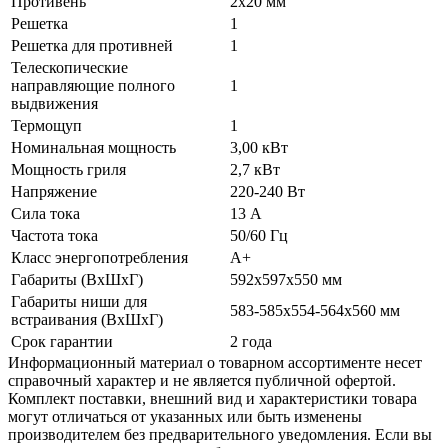
Противень
2х20 мм
Решетка
1
Решетка для противней
1
Телескопические
направляющие полного
1
выдвижения
Термощуп
1
Номинальная мощность
3,00 кВт
Мощность гриля
2,7 кВт
Напряжение
220-240 Вт
Сила тока
13 А
Частота тока
50/60 Гц
Класс энергопотребления
А+
Габариты (ВхШхГ)
592х597х550 мм
Габариты ниши для
583-585х554-564х560 мм
встраивания (ВхШхГ)
Срок гарантии
2 года
Информационный материал о товарном ассортименте несет
справочный характер и не является публичной офертой.
Комплект поставки, внешний вид и характеристики товара
могут отличаться от указанных или быть изменены
производителем без предварительного уведомления. Если вы