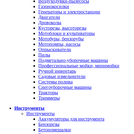
Воздуходувки-пылесосы
Газонокосилки
Генераторы и электростанции
Двигатели
Дровоколы
Кусторезы, высоторезы
Мотоблоки и культиваторы
Мотобуры, бензорубы
Мотопомпы, насосы
Опрыскиватели
Пилы
Подметально-уборочные машины
Профессиональные мойки, минимойки
Ручной инвентарь
Садовые измельчители
Системы полива
Снегоуборочные машины
Тракторы
Триммеры
Инструменты
Инструменты
Аккумуляторы для инструмента
Бензорезы
Бетономешалки