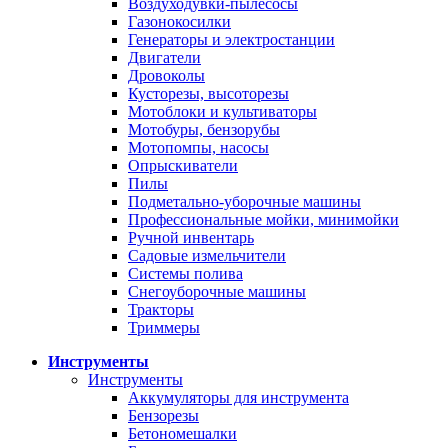
Воздуходувки-пылесосы
Газонокосилки
Генераторы и электростанции
Двигатели
Дровоколы
Кусторезы, высоторезы
Мотоблоки и культиваторы
Мотобуры, бензорубы
Мотопомпы, насосы
Опрыскиватели
Пилы
Подметально-уборочные машины
Профессиональные мойки, минимойки
Ручной инвентарь
Садовые измельчители
Системы полива
Снегоуборочные машины
Тракторы
Триммеры
Инструменты
Инструменты
Аккумуляторы для инструмента
Бензорезы
Бетономешалки