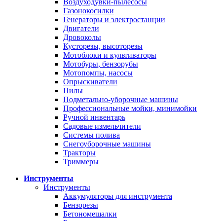
Воздуходувки-пылесосы
Газонокосилки
Генераторы и электростанции
Двигатели
Дровоколы
Кусторезы, высоторезы
Мотоблоки и культиваторы
Мотобуры, бензорубы
Мотопомпы, насосы
Опрыскиватели
Пилы
Подметально-уборочные машины
Профессиональные мойки, минимойки
Ручной инвентарь
Садовые измельчители
Системы полива
Снегоуборочные машины
Тракторы
Триммеры
Инструменты
Инструменты
Аккумуляторы для инструмента
Бензорезы
Бетономешалки