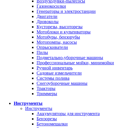
Воздуходувки-пылесосы
Газонокосилки
Генераторы и электростанции
Двигатели
Дровоколы
Кусторезы, высоторезы
Мотоблоки и культиваторы
Мотобуры, бензорубы
Мотопомпы, насосы
Опрыскиватели
Пилы
Подметально-уборочные машины
Профессиональные мойки, минимойки
Ручной инвентарь
Садовые измельчители
Системы полива
Снегоуборочные машины
Тракторы
Триммеры
Инструменты
Инструменты
Аккумуляторы для инструмента
Бензорезы
Бетономешалки