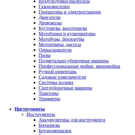
Воздуходувки-пылесосы
Газонокосилки
Генераторы и электростанции
Двигатели
Дровоколы
Кусторезы, высоторезы
Мотоблоки и культиваторы
Мотобуры, бензорубы
Мотопомпы, насосы
Опрыскиватели
Пилы
Подметально-уборочные машины
Профессиональные мойки, минимойки
Ручной инвентарь
Садовые измельчители
Системы полива
Снегоуборочные машины
Тракторы
Триммеры
Инструменты
Инструменты
Аккумуляторы для инструмента
Бензорезы
Бетономешалки