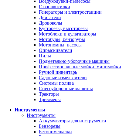
Воздуходувки-пылесосы
Газонокосилки
Генераторы и электростанции
Двигатели
Дровоколы
Кусторезы, высоторезы
Мотоблоки и культиваторы
Мотобуры, бензорубы
Мотопомпы, насосы
Опрыскиватели
Пилы
Подметально-уборочные машины
Профессиональные мойки, минимойки
Ручной инвентарь
Садовые измельчители
Системы полива
Снегоуборочные машины
Тракторы
Триммеры
Инструменты
Инструменты
Аккумуляторы для инструмента
Бензорезы
Бетономешалки