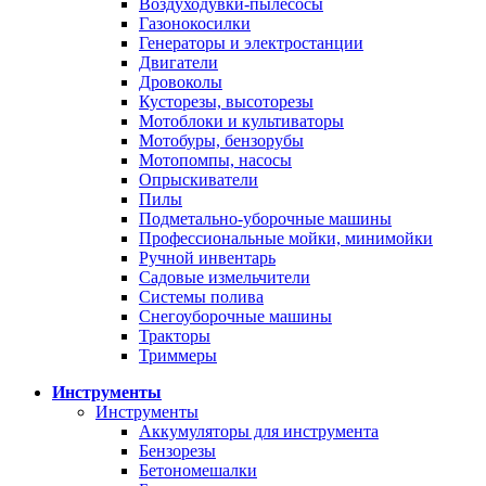
Воздуходувки-пылесосы
Газонокосилки
Генераторы и электростанции
Двигатели
Дровоколы
Кусторезы, высоторезы
Мотоблоки и культиваторы
Мотобуры, бензорубы
Мотопомпы, насосы
Опрыскиватели
Пилы
Подметально-уборочные машины
Профессиональные мойки, минимойки
Ручной инвентарь
Садовые измельчители
Системы полива
Снегоуборочные машины
Тракторы
Триммеры
Инструменты
Инструменты
Аккумуляторы для инструмента
Бензорезы
Бетономешалки