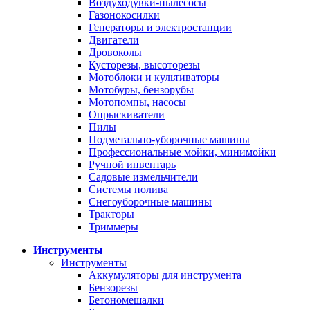
Воздуходувки-пылесосы
Газонокосилки
Генераторы и электростанции
Двигатели
Дровоколы
Кусторезы, высоторезы
Мотоблоки и культиваторы
Мотобуры, бензорубы
Мотопомпы, насосы
Опрыскиватели
Пилы
Подметально-уборочные машины
Профессиональные мойки, минимойки
Ручной инвентарь
Садовые измельчители
Системы полива
Снегоуборочные машины
Тракторы
Триммеры
Инструменты
Инструменты
Аккумуляторы для инструмента
Бензорезы
Бетономешалки