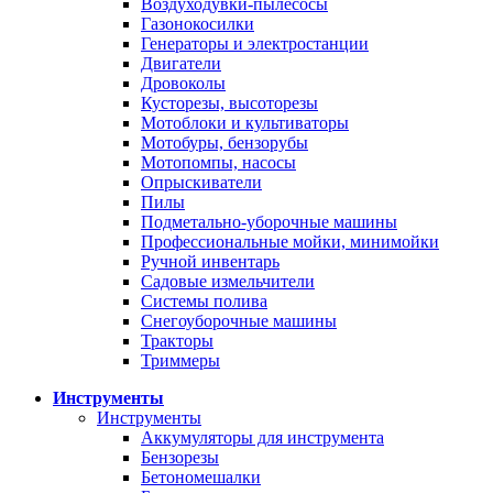
Воздуходувки-пылесосы
Газонокосилки
Генераторы и электростанции
Двигатели
Дровоколы
Кусторезы, высоторезы
Мотоблоки и культиваторы
Мотобуры, бензорубы
Мотопомпы, насосы
Опрыскиватели
Пилы
Подметально-уборочные машины
Профессиональные мойки, минимойки
Ручной инвентарь
Садовые измельчители
Системы полива
Снегоуборочные машины
Тракторы
Триммеры
Инструменты
Инструменты
Аккумуляторы для инструмента
Бензорезы
Бетономешалки