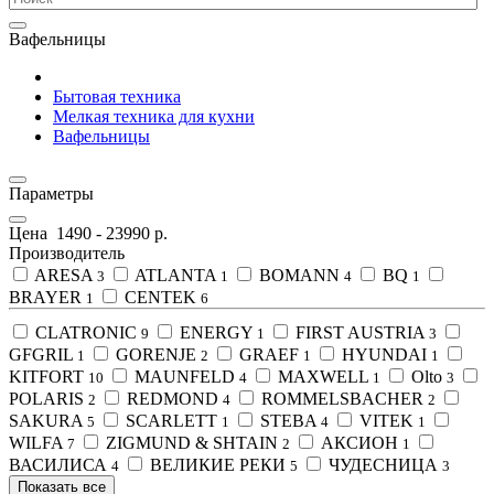
Вафельницы
Бытовая техника
Мелкая техника для кухни
Вафельницы
Параметры
Цена
1490
-
23990
р.
Производитель
ARESA
ATLANTA
BOMANN
BQ
3
1
4
1
BRAYER
CENTEK
1
6
CLATRONIC
ENERGY
FIRST AUSTRIA
9
1
3
GFGRIL
GORENJE
GRAEF
HYUNDAI
1
2
1
1
KITFORT
MAUNFELD
MAXWELL
Olto
10
4
1
3
POLARIS
REDMOND
ROMMELSBACHER
2
4
2
SAKURA
SCARLETT
STEBA
VITEK
5
1
4
1
WILFA
ZIGMUND & SHTAIN
АКСИОН
7
2
1
ВАСИЛИСА
ВЕЛИКИЕ РЕКИ
ЧУДЕСНИЦА
4
5
3
Показать все