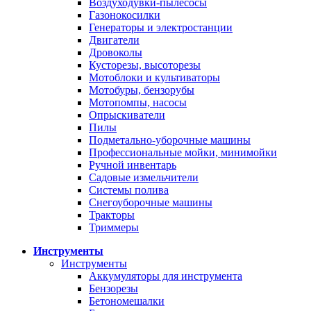
Воздуходувки-пылесосы
Газонокосилки
Генераторы и электростанции
Двигатели
Дровоколы
Кусторезы, высоторезы
Мотоблоки и культиваторы
Мотобуры, бензорубы
Мотопомпы, насосы
Опрыскиватели
Пилы
Подметально-уборочные машины
Профессиональные мойки, минимойки
Ручной инвентарь
Садовые измельчители
Системы полива
Снегоуборочные машины
Тракторы
Триммеры
Инструменты
Инструменты
Аккумуляторы для инструмента
Бензорезы
Бетономешалки