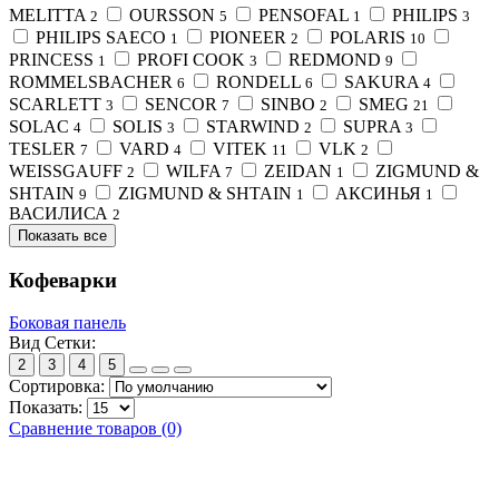
MELITTA
OURSSON
PENSOFAL
PHILIPS
2
5
1
3
PHILIPS SAECO
PIONEER
POLARIS
1
2
10
PRINCESS
PROFI COOK
REDMOND
1
3
9
ROMMELSBACHER
RONDELL
SAKURA
6
6
4
SCARLETT
SENCOR
SINBO
SMEG
3
7
2
21
SOLAC
SOLIS
STARWIND
SUPRA
4
3
2
3
TESLER
VARD
VITEK
VLK
7
4
11
2
WEISSGAUFF
WILFA
ZEIDAN
ZIGMUND &
2
7
1
SHTAIN
ZIGMUND & SHTAIN
АКСИНЬЯ
9
1
1
ВАСИЛИСА
2
Показать все
Кофеварки
Боковая панель
Вид Сетки:
2
3
4
5
Сортировка:
Показать:
Сравнение товаров (0)