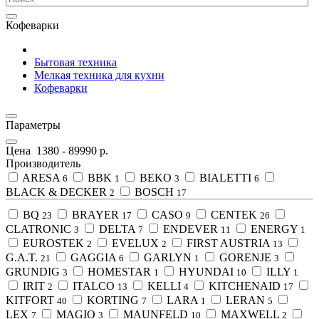
Кофеварки
Бытовая техника
Мелкая техника для кухни
Кофеварки
Параметры
Цена
1380
-
89990
р.
Производитель
ARESA
BBK
BEKO
BIALETTI
6
1
3
6
BLACK & DECKER
BOSCH
2
17
BQ
BRAYER
CASO
CENTEK
23
17
9
26
CLATRONIC
DELTA
ENDEVER
ENERGY
3
7
11
1
EUROSTEK
EVELUX
FIRST AUSTRIA
2
2
13
G.A.T.
GAGGIA
GARLYN
GORENJE
21
6
1
3
GRUNDIG
HOMESTAR
HYUNDAI
ILLY
3
1
10
1
IRIT
ITALCO
KELLI
KITCHENAID
2
13
4
17
KITFORT
KORTING
LARA
LERAN
40
7
1
5
LEX
MAGIO
MAUNFELD
MAXWELL
7
3
10
2